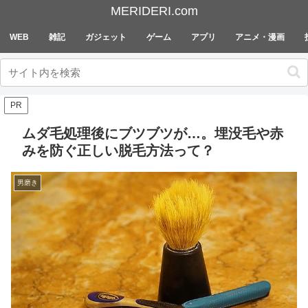
MERIDERI.com
WEB
雑記
ガジェット
ゲーム
アプリ
アニメ・漫画
PR
ムダ毛処理後にブツブツが…。埋没毛や赤
みを防ぐ正しい脱毛方法って？
男磨き