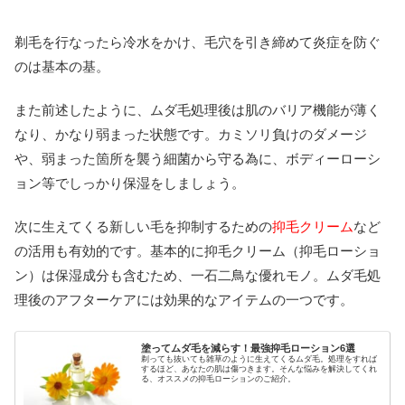
剃毛を行なったら冷水をかけ、毛穴を引き締めて炎症を防ぐ
のは基本の基。
また前述したように、ムダ毛処理後は肌のバリア機能が薄く
なり、かなり弱まった状態です。カミソリ負けのダメージ
や、弱まった箇所を襲う細菌から守る為に、ボディーローシ
ョン等でしっかり保湿をしましょう。
次に生えてくる新しい毛を抑制するための
抑毛クリーム
など
の活用も有効的です。基本的に抑毛クリーム（抑毛ローショ
ン）は保湿成分も含むため、一石二鳥な優れモノ。ムダ毛処
理後のアフターケアには効果的なアイテムの一つです。
塗ってムダ毛を減らす！最強抑毛ローション6選
剃っても抜いても雑草のように生えてくるムダ毛。処理をすれば
するほど、あなたの肌は傷つきます。そんな悩みを解決してくれ
る、オススメの抑毛ローションのご紹介。