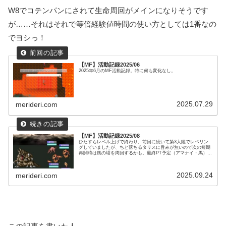
W8でコテンパンにされて生命周回がメインになりそうです
が……それはそれで等倍経験値時間の使い方としては1番なの
でヨシっ！
【MF】活動記録2025/06
2025年6月のMF活動記録。特に何も変化なし。
2025.07.29
merideri.com
【MF】活動記録2025/08
ひたすらレベル上げで終わり。前回に続いて第3大陸でレベリン
グしていましたが、ちと落ちるタリスに旨みが無いので次の短期
再開時は風の塔を周回するかも。最終PT予定（アマナイ・馬）に
必要なタリを揃えるとなると風の塔が結構優秀で、カニ ← ヒ
ール,...
2025.09.24
merideri.com