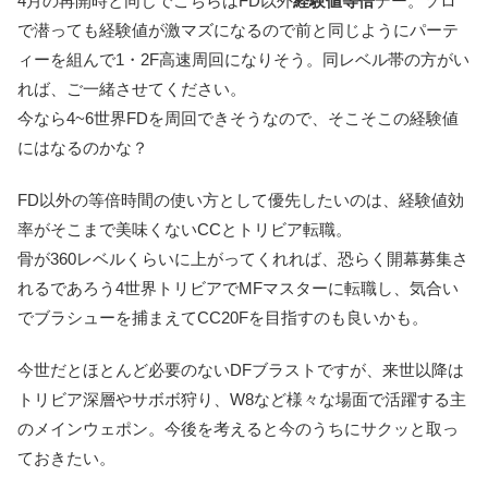
4月の再開時と同じでこちらはFD以外
経験値等倍
デー。ソロ
で潜っても経験値が激マズになるので前と同じようにパーテ
ィーを組んで1・2F高速周回になりそう。同レベル帯の方がい
れば、ご一緒させてください。
今なら4~6世界FDを周回できそうなので、そこそこの経験値
にはなるのかな？
FD以外の等倍時間の使い方として優先したいのは、経験値効
率がそこまで美味くないCCとトリビア転職。
骨が360レベルくらいに上がってくれれば、恐らく開幕募集さ
れるであろう4世界トリビアでMFマスターに転職し、気合い
でブラシューを捕まえてCC20Fを目指すのも良いかも。
今世だとほとんど必要のないDFブラストですが、来世以降は
トリビア深層やサボボ狩り、W8など様々な場面で活躍する主
のメインウェポン。今後を考えると今のうちにサクッと取っ
ておきたい。