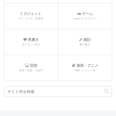
ガジェット
ゲーム
PC・スマホ・家電等
Switch & スマホゲー
男磨き
雑記
涙ぐましい努力
殴り書き
芸術
漫画・アニメ
映画・音楽・小説等
考察、レビュー等