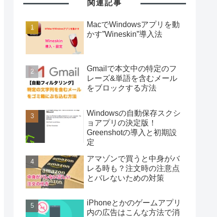
関連記事
MacでWindowsアプリを動
かす”Wineskin”導入法
Gmailで本文中の特定のフ
レーズ&単語を含むメール
をブロックする方法
Windowsの自動保存スクシ
ョアプリの決定版！
Greenshotの導入と初期設
定
アマゾンで買うと中身がバ
レる時も？注文時の注意点
とバレないための対策
iPhoneとかのゲームアプリ
内の広告はこんな方法で消