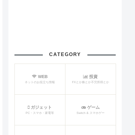
CATEGORY
WEB
投資
ネットのお役立ち情報
FXとか株とか不労所得とか
ガジェット
ゲーム
PC・スマホ・家電等
Switch & スマホゲー