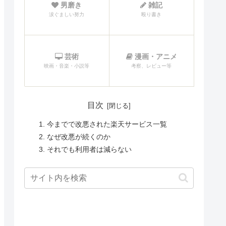
男磨き
雑記
涙ぐましい努力
殴り書き
芸術
漫画・アニメ
映画・音楽・小説等
考察、レビュー等
目次
今までで改悪された楽天サービス一覧
なぜ改悪が続くのか
それでも利用者は減らない