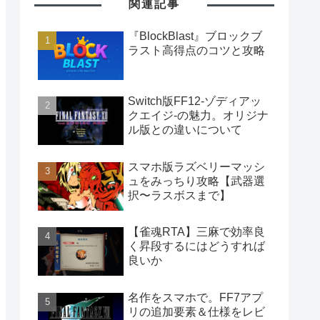
関連記事
『BlockBlast』ブロックブ
ラスト高得点のコツと攻略
Switch版FF12-ゾディアッ
クエイジ-の魅力。オリジナ
ル版との違いについて
スマホ版ラズベリーマッシ
ュをみっちり攻略【武器選
択〜ラスボスまで】
【雀魂RTA】三麻で効率良
く昇段するにはどうすれば
良いか
名作をスマホで。FF7アプ
リの追加要素＆仕様をレビ