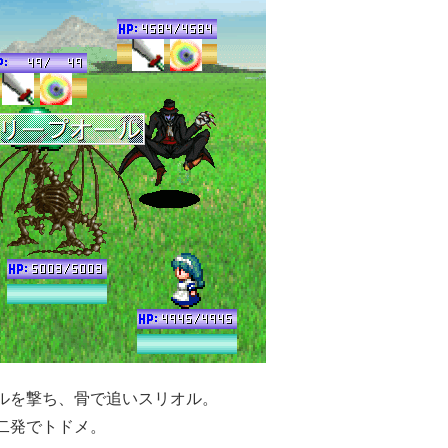
ルを撃ち、骨で追いスリオル。
二発でトドメ。