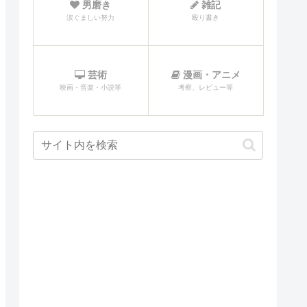
男磨き
雑記
涙ぐましい努力
殴り書き
芸術
漫画・アニメ
映画・音楽・小説等
考察、レビュー等