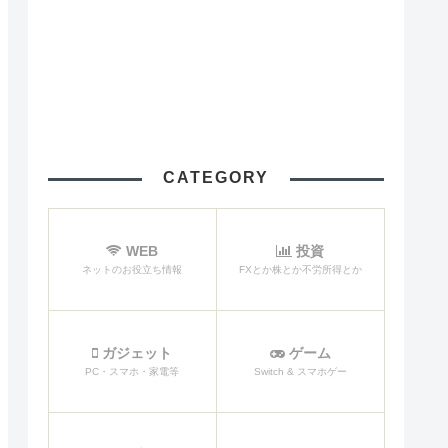
CATEGORY
WEB
投資
ネットのお役立ち情報
FXとか株とか不労所得とか
ガジェット
ゲーム
PC・スマホ・家電等
Switch & スマホゲー