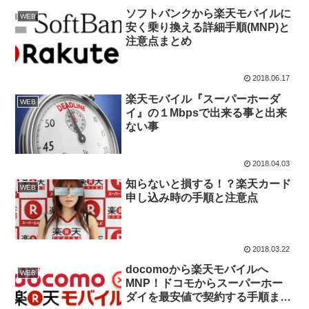
ソフトバンクから楽天モバイルに
WEB
安く乗り換える詳細手順(MNP)と
注意点まとめ
2018.06.17
楽天モバイル『スーパーホーダ
WEB
イ』の１Mbpsで出来る事と出来
ない事
2018.04.03
知らないと損する！？楽天カード
WEB
申し込み時の手順と注意点
2018.03.22
docomoから楽天モバイルへ
WEB
MNP！ドコモからスーパーホー
ダイを最安値で契約する手順まと