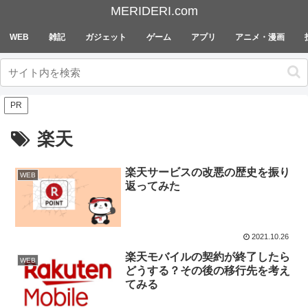
MERIDERI.com
WEB
雑記
ガジェット
ゲーム
アプリ
アニメ・漫画
PR
楽天
楽天サービスの改悪の歴史を振り
WEB
返ってみた
2021.10.26
楽天モバイルの契約が終了したら
WEB
どうする？その後の移行先を考え
てみる