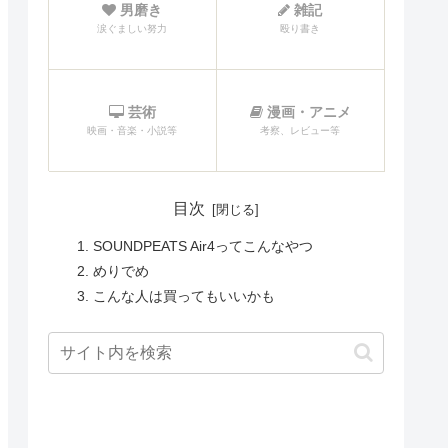
男磨き
雑記
涙ぐましい努力
殴り書き
芸術
漫画・アニメ
映画・音楽・小説等
考察、レビュー等
目次
SOUNDPEATS Air4ってこんなやつ
めりでめ
こんな人は買ってもいいかも