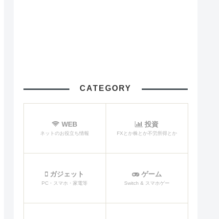
CATEGORY
WEB
投資
ネットのお役立ち情報
FXとか株とか不労所得とか
ガジェット
ゲーム
PC・スマホ・家電等
Switch & スマホゲー