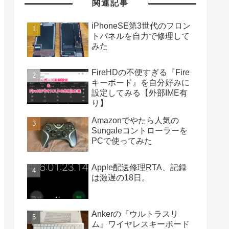
関連記事
iPhoneSE第3世代のフロン
トパネルを自力で修理して
みた
FireHDの不便すぎる『Fire
キーボード』を自分好みに
設定してみる【外部IME有
り】
Amazonでやたら人気の
Sungaleコントローラーを
PCで使ってみた
Apple配送修理RTA、記録
は激遅の18日。
Ankerの『ウルトラスリ
ム』ワイヤレスキーボード