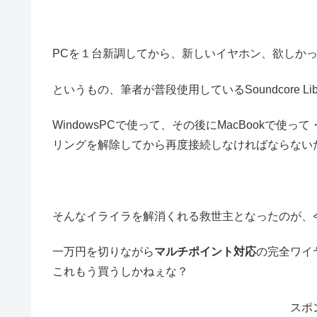
PCを１台新調してから、新しいイヤホン、欲しか
というもの、筆者が普段使用しているSoundcore Libe
WindowsPCで使って、その後にMacBookで
リングを解除してから再度接続しなければならない
そんなイライラを解消くれる救世主となったのが、
一万円を切りながら
マルチポイント対応
の完全ワイ
これもう買うしかねぇな？
スポ