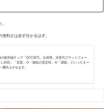
と。
の便利さは必ず分かるはず。
mm)の最先端チップ「QCC3071」を採用、次世代プラットフォー
Sound」に対応。「音質」や「接続の安定性」や「遅延」といったオー
一層向上させます。