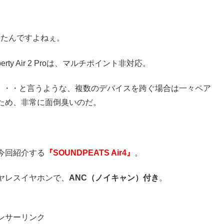
ったんですよねぇ。
rty Air 2 Proは、マルチポイント非対応。
使って・・・と言うような、複数のデバイスを跨ぐ場合は一々ペア
ため、非常に面倒臭いのだ。
今回紹介する
『SOUNDPEATS Air4』
。
ヤレスイヤホンで、
ANC（ノイキャン）付き
。
ンサーリンク