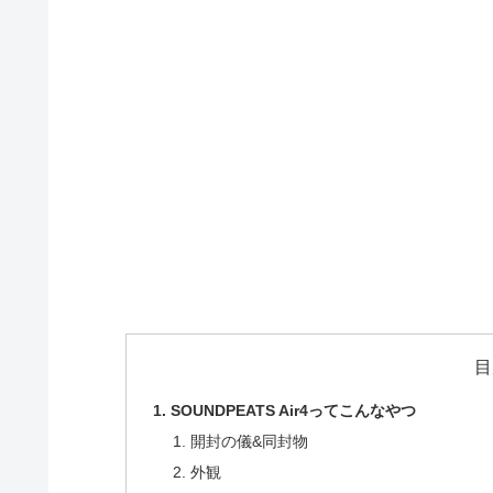
目
SOUNDPEATS Air4ってこんなやつ
開封の儀&同封物
外観