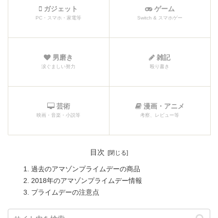
ガジェット
ゲーム
PC・スマホ・家電等
Switch & スマホゲー
男磨き
雑記
涙ぐましい努力
殴り書き
芸術
漫画・アニメ
映画・音楽・小説等
考察、レビュー等
目次
過去のアマゾンプライムデーの商品
2018年のアマゾンプライムデー情報
プライムデーの注意点