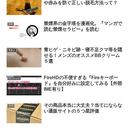
や赤みを防ぐ正しい脱毛方法って？
禁煙界の金字塔を漫画化。『マンガで
芸術
読む禁煙セラピー』を読む
青ヒゲ・ニキビ跡・寝不足クマ等を隠
男磨き
せる！メンズのオススメBBクリーム
５選
FireHDの不便すぎる『Fireキーボー
ガジェット
ド』を自分好みに設定してみる【外部
IME有り】
その商品本当に大丈夫？当てにならな
WEB
い通販サイトの５つ星評価