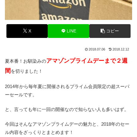
X
LINE
コピー
2018.07.06
2018.12.12
アマゾンプライムデーまで２週
夏本番！お馴染みの
間
を切りました！
2014年から毎年夏に開催されるプライム会員限定の超スーパ
ーセールです。
と、言っても
年に一回の開催
なので知らない人も多いはず。
今回はそんなアマゾンプライムデーの魅力と、2018年のセー
ル内容をざっくりとまとめます！