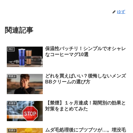
ゆず
関連記事
保温性バッチリ！シンプルでオシャレ
雑記
なコーヒーマグ10選
どれを買えばいい？後悔しないメンズ
男磨き
BBクリームの選び方
【禁煙】１ヶ月達成！期間別の効果と
男磨き
対策をまとめてみた
ムダ毛処理後にブツブツが…。埋没毛
男磨き