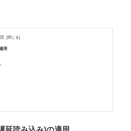
次
の適用
い
(画像遅延読み込み)の適用