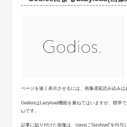
ページを速く表示させるには、画像遅延読み込みは
GodiosはLazyload機能を兼ねてはいますが、標
い
です。
記事に貼り付けた画像は、classに”lazyload”