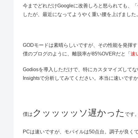
今までどれだけGoogleに改善しろと怒られても
したが、最近になってようやく重い腰を上げました
GODモードは素晴らしいですが、その性能を発揮
僕のブログのように、離脱率が85%OVERだと「
速
Godiosを導入しただけで、特にカスタマイズしてない
Insightsで分析してみてください。本当に速いです
クッッッッソ遅かった
僕は
です
PCは速いですが、モバイルは50点台。調子が良く