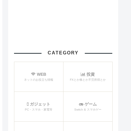
CATEGORY
WEB
投資
ネットのお役立ち情報
FXとか株とか不労所得とか
ガジェット
ゲーム
PC・スマホ・家電等
Switch & スマホゲー