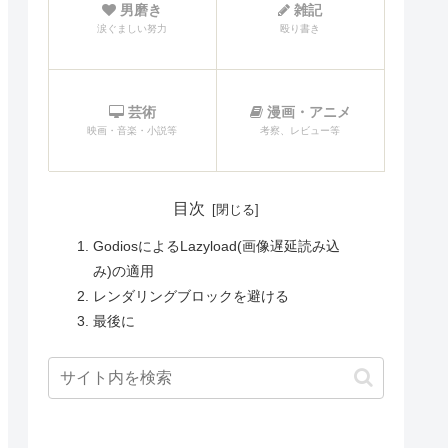
男磨き
雑記
涙ぐましい努力
殴り書き
芸術
漫画・アニメ
映画・音楽・小説等
考察、レビュー等
目次
GodiosによるLazyload(画像遅延読み込
み)の適用
レンダリングブロックを避ける
最後に