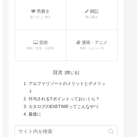
男磨き
雑記
涙ぐましい努力
殴り書き
芸術
漫画・アニメ
映画・音楽・小説等
考察、レビュー等
目次
アルファリゾートのメリットとデメリッ
ト
付与されるTポイントっておいくら？
カタログのEXETIMEってこんなやつ
最後に