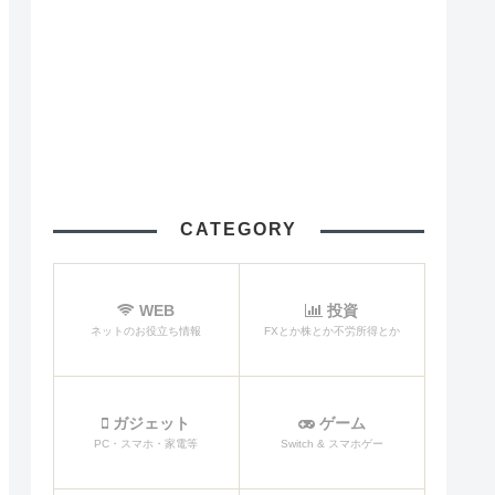
CATEGORY
WEB
投資
ネットのお役立ち情報
FXとか株とか不労所得とか
ガジェット
ゲーム
PC・スマホ・家電等
Switch & スマホゲー