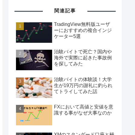
関連記事
TradingView無料版ユーザ
ーにおすすめの複合インジ
ケーター5選
治験バイトで死亡？国内や
海外で実際に起きた事故例
を探してみた
治験バイトの体験談！大学
生が19万円の謝礼に釣られ
てトライしてみた話
FXにおいて高値と安値を意
識する事がなぜ大事なのか
XMのスタンダード口座と極