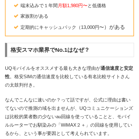
端末込みで１年間
月額1,980円〜
と低価格
家族割がある
）がある
定期的にキャッシュバック（13,000円〜
格安スマホ業界でNo.1はなぜ？
UQモバイルをオススメする最も大きな理由が
通信速度と安定
性
。格安SIMの通信速度を比較している有名比較サイトさん
の太鼓判付き。
なんでこんなに速いのか？って話ですが、公式に理由は書い
てないので推測の域を出ませんが、UQコミュニケーションズ
は比較的業者数の少ないau回線を使っていることと、モバイ
ルルーターでお馴染みの「WiMAX２＋」の回線を使用してい
るから、という事が要因として考えられています。