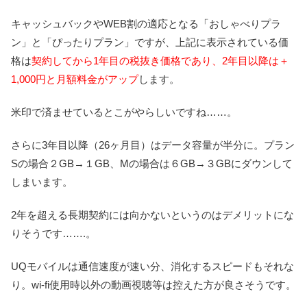
キャッシュバックやWEB割の適応となる「おしゃべりプラ
ン」と「ぴったりプラン」ですが、上記に表示されている価
格は
契約してから1年目の税抜き価格であり、2年目以降は＋
1,000円と月額料金がアップ
します。
米印で済ませているとこがやらしいですね……。
さらに3年目以降（26ヶ月目）はデータ容量が半分に。プラン
Sの場合２GB→１GB、Mの場合は６GB→３GBにダウンして
しまいます。
2年を超える長期契約には向かないというのはデメリットにな
りそうです…….。
UQモバイルは通信速度が速い分、消化するスピードもそれな
り。wi-fi使用時以外の動画視聴等は控えた方が良さそうです。