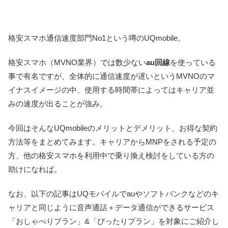
格安スマホ通信速度部門No1という噂のUQmobile。
格安スマホ（MVNO業界）では数少ない
au回線
を使っている
事で有名ですが、全体的に通信速度が遅いというMVNOのマ
イナスイメージの中、使用する時間帯によっては
キャリア並
みの速度が出る
ことが強み。
今回はそんなUQmobileのメリットとデメリット、お得な契約
方法等をまとめてみます。キャリアからMNPをされる予定の
方、他の格安スマホを利用中で乗り換え検討をしている方の
助けになれば。
なお、以下の記事はUQモバイルでauやソフトバンクなどのキ
ャリアと同じように音声通話＋データ通信ができるサービス
「おしゃべりプラン」&「ぴったりプラン」を対象にご紹介し