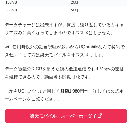
100MB
200円
500MB
500円
データチャージは出来ますが、何度も繰り返しているとキャ
リア並みに高くなってしまうのでオススメはしません。
wi-fi使用時以外の動画視聴が多いからUQmobileなんて契約で
きねぇ！って方は楽天モバイルをオススメします。
データ容量の２GBを超えた後の低速通信でも１Mbpsの速度
を維持できるので、動画等も閲覧可能です。
しかもUQモバイルと同じく
月額1,980円〜
。詳しくは公式ホ
ームページをご覧ください。
楽天モバイル スーパーホーダイ