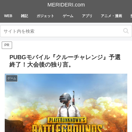
MERIDERI.com
WEB
雑記
ガジェット
ゲーム
アプリ
アニメ・漫画
PR
PUBGモバイル『クルーチャレンジ』予選
終了！大会後の独り言。
ゲーム