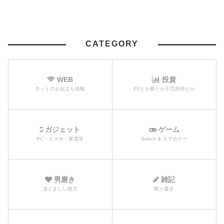
CATEGORY
WEB
投資
ネットのお役立ち情報
FXとか株とか不労所得とか
ガジェット
ゲーム
PC・スマホ・家電等
Switch & スマホゲー
男磨き
雑記
涙ぐましい努力
殴り書き