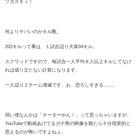
ツヨスギィ！
何よりヤバいのがキル数。
202キルって事は、１試合辺り大体34キル。
スクワッドですので、毎試合一人平均８人以上キル
してなけ
れば成り立たない計算になります。
一人辺り２チーム壊滅です。お、恐ろしすぎる……。
弱い僕なんかは「チーターやん！」って思っちゃいますが、
YouTubeで動画あげてるガチ勢の映像を観たら十分現実的と
思えるのが怖いですよねぇ。