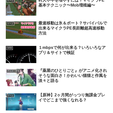
村人や牛を増やすには？マイクラPE
ゲーム
基本テクニック〜Mob増殖編〜
最速移動は氷＆ボート？サバイバルで
ゲーム
出来るマイクラPE長距離超高速移動
方法
１mbpsで何が出来る？いろいろなア
WEB
プリ＆サイトで検証
『薬屋のひとりごと』がアニメ化され
アニメ・漫画
そうな面白さ！かわいい猫猫と作風を
淡々と語る
【原神】2ヶ月間がっつり無課金プレ
ゲーム
イでどこまで強くなれる？