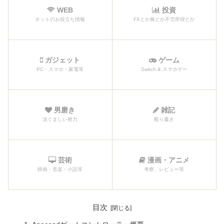
WEB
投資
ネットのお役立ち情報
FXとか株とか不労所得とか
ガジェット
ゲーム
PC・スマホ・家電等
Switch & スマホゲー
男磨き
雑記
涙ぐましい努力
殴り書き
芸術
漫画・アニメ
映画・音楽・小説等
考察、レビュー等
目次