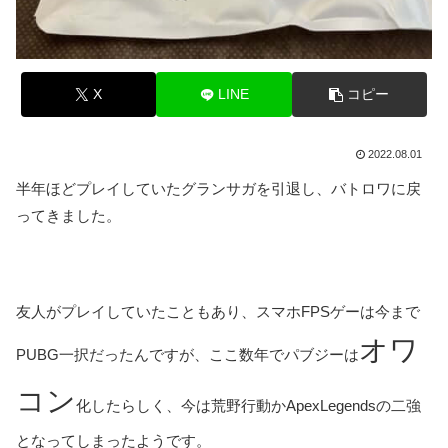
X
LINE
コピー
2022.08.01
半年ほどプレイしていたグランサガを引退し、バトロワに戻
ってきました。
友人がプレイしていたこともあり、スマホFPSゲーは今まで
オワ
PUBG一択だったんですが、ここ数年でパブジーは
コン
化したらしく、今は荒野行動かApexLegendsの二強
となってしまったようです。