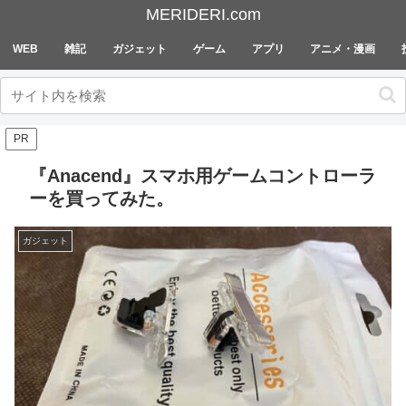
MERIDERI.com
WEB
雑記
ガジェット
ゲーム
アプリ
アニメ・漫画
PR
『Anacend』スマホ用ゲームコントローラ
ーを買ってみた。
ガジェット