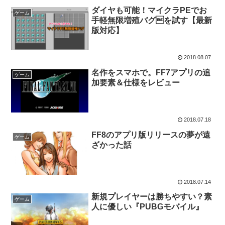
ダイヤも可能！マイクラPEでお
ゲーム
手軽無限増殖バグを試す【最新
版対応】
2018.08.07
名作をスマホで。FF7アプリの追
ゲーム
加要素＆仕様をレビュー
2018.07.18
FF8のアプリ版リリースの夢が遠
ゲーム
ざかった話
2018.07.14
新規プレイヤーは勝ちやすい？素
ゲーム
人に優しい『PUBGモバイル』