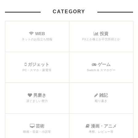
CATEGORY
WEB
投資
ネットのお役立ち情報
FXとか株とか不労所得とか
ガジェット
ゲーム
PC・スマホ・家電等
Switch & スマホゲー
男磨き
雑記
涙ぐましい努力
殴り書き
芸術
漫画・アニメ
映画・音楽・小説等
考察、レビュー等