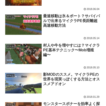
2018.06.04
最速移動は氷＆ボート？サバイバ
ゲーム
ルで出来るマイクラPE長距離超
高速移動方法
2018.05.14
村人や牛を増やすには？マイクラ
ゲーム
PE基本テクニック〜Mob増殖
編〜
2018.05.10
影MODのススメ。マイクラPEの
ゲーム
世界を現実っぽくする方法とオス
スメアドオン
2018.01.29
モンスタースポナーを効率よく探
ゲーム