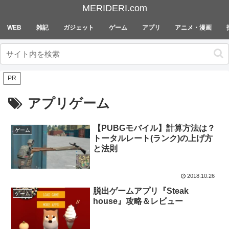
MERIDERI.com
WEB
雑記
ガジェット
ゲーム
アプリ
アニメ・漫画
PR
アプリゲーム
【PUBGモバイル】計算方法は？
ゲーム
トータルレート(ランク)の上げ方
と法則
2018.10.26
脱出ゲームアプリ『Steak
ゲーム
house』攻略＆レビュー