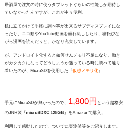
居酒屋で注文の時に使うタブレットぐらいの性能しか期待し
ていなかったんですが、これが中々便利。
机に立てかけて手軽に調べ事が出来るサブディスプレイにな
ったり、ニコ動やYouTube動画を垂れ流ししたり、寝転びな
がら漫画を読んだりと、かなり充実しています。
が、アンドロイド化すると如何せんメモリ不足になり、動き
がカクカクになってどうしようか迷っている時に調べて辿り
着いたのが、MicroSDを使用した『
仮想メモリ化
』
1,800円
手元にMicroSDが無かったので、
という超格安
のJNH製『
microSDXC 128GB
』をAmazonで購入。
利用して感動したので、ついでに実測値等をご紹介します。