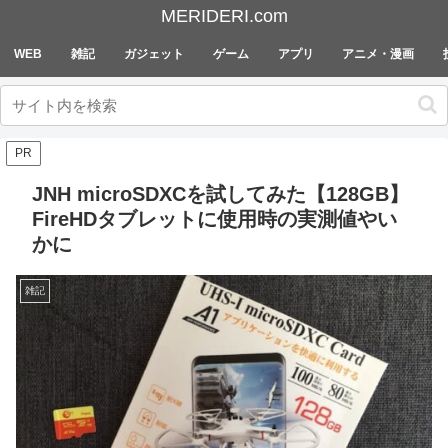
MERIDERI.com
WEB
雑記
ガジェット
ゲーム
アプリ
アニメ・漫画
PR
JNH microSDXCを試してみた【128GB】
FireHDタブレットに使用時の実測値やい
かに
雑記