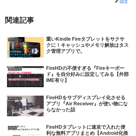
ゆず
関連記事
重いKindle Fireタブレットをサクサ
アプリ
クに！キャッシュやメモリ解放はタス
ク管理アプリで。
FireHDの不便すぎる『Fireキーボー
ガジェット
ド』を自分好みに設定してみる【外部
IME有り】
FireHDをサブディスプレイ化させる
ガジェット
アプリ『Air Receiver』が使い物にな
らなかった話
FireHDタブレットに速攻で入れた便
アプリ
利な無料アプリまとめ【Android化推